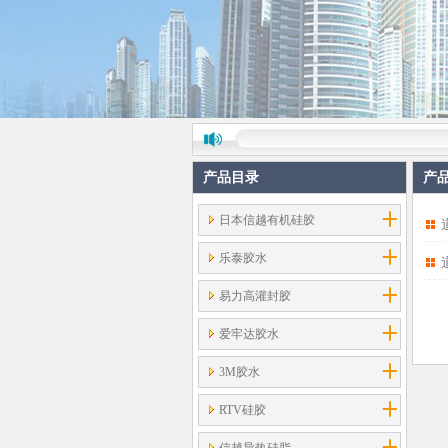
产品目录
产
日本信越有机硅胶
乐泰胶水
易力高灌封胶
爱牢达胶水
3M胶水
RTV硅胶