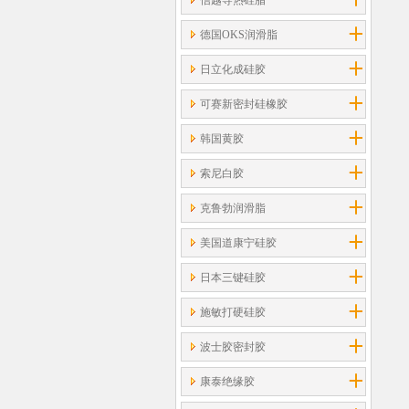
信越导热硅脂
德国OKS润滑脂
日立化成硅胶
可赛新密封硅橡胶
韩国黄胶
索尼白胶
克鲁勃润滑脂
美国道康宁硅胶
日本三键硅胶
施敏打硬硅胶
波士胶密封胶
康泰绝缘胶