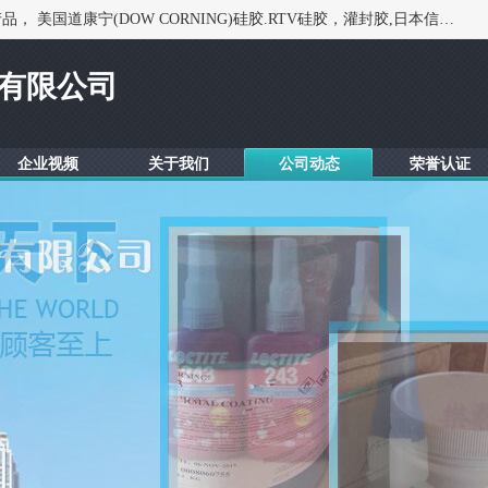
深圳市锦恒电子材料有限公司，专业代理与开发电子与胶粘产品， 美国道康宁(DOW CORNING)硅胶.RTV硅胶，灌封胶,日本信越(ShinEtsu)， 美国通用/东芝(GE/Toshiba)，美国HUMISEAL防潮绝缘胶， 日本小西(KONISHI)胶粘剂，3M,三键，乐泰，日本施敏打硬(CEMEDINE)硅胶，等众多进口品牌.
有限公司
企业视频
关于我们
公司动态
荣誉认证