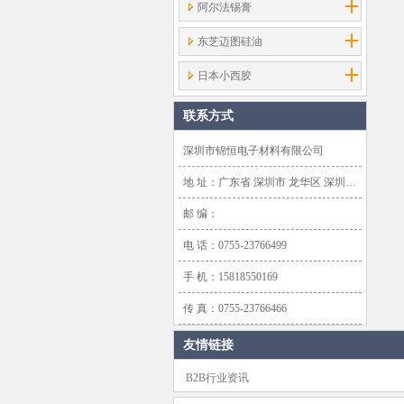
阿尔法锡膏
东芝迈图硅油
日本小西胶
联系方式
深圳市锦恒电子材料有限公司
地 址：广东省 深圳市 龙华区 深圳市龙华新区大浪办事处浪口社区华盛路134号雍景轩商业大厦1638号
邮 编：
电 话：0755-23766499
手 机：15818550169
传 真：0755-23766466
友情链接
B2B行业资讯