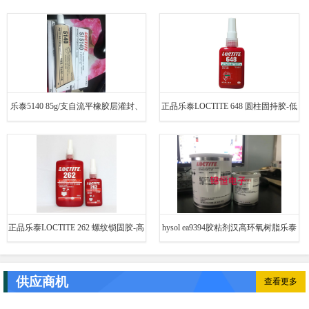
乐泰5140 85g/支自流平橡胶层灌封、
正品乐泰LOCTITE 648 圆柱固持胶-低
密封和电子装置
粘度高强度型 绿色 50ml/支
正品乐泰LOCTITE 262 螺纹锁固胶-高
hysol ea9394胶粘剂汉高环氧树脂乐泰
强度型 50ml/支
EA9394航空飞机维修胶
供应商机
查看更多