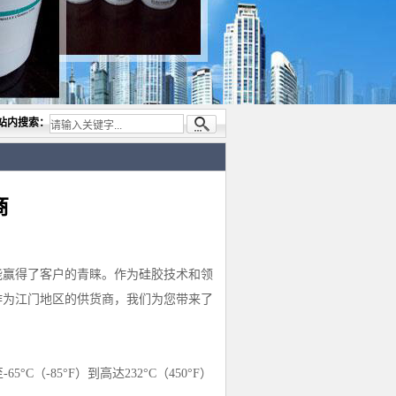
业代理与开发电子与胶粘产品， 美国道康宁(DOW CORNING)硅胶.RTV硅胶，灌封胶,日
站内搜索：
商
能赢得了客户的青睐。作为硅胶技术和领
作为江门地区的供货商，我们为您带来了
（-85°F）到高达232°C（450°F）