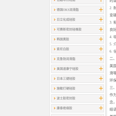
信越导热硅脂
的
2
德国OKS润滑脂
变
日立化成硅胶
3
可赛新密封硅橡胶
良
4
韩国黄胶
5
索尼白胶
6
二
克鲁勃润滑脂
美
美国道康宁硅胶
滑
日本三键硅胶
环
三
施敏打硬硅胶
作
波士胶密封胶
念
康泰绝缘胶
结