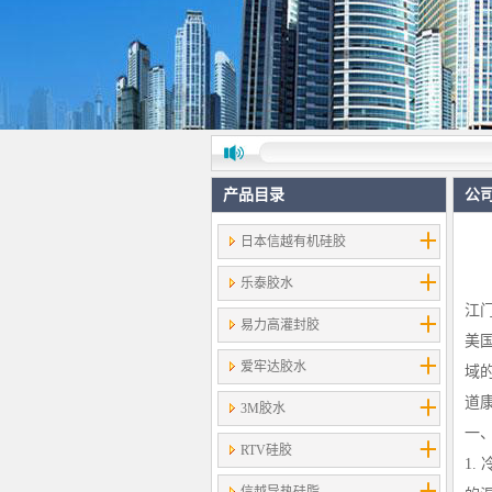
产品目录
公
日本信越有机硅胶
乐泰胶水
江
易力高灌封胶
美
爱牢达胶水
域
道
3M胶水
一
RTV硅胶
1.