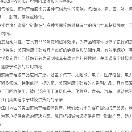
温度范围内使用，短期内还可耐受高温度。
. 耐气候性：道康宁硅胶不受各种气候条件的影响，包括雨、雹、雪、冰、
硬、、剥落、腐烂或脆化。
. 粘接强度：道康宁硅胶在与多种表面接触时具有**的粘合性和粘接强度
好粘结。
. 吸震及缓冲性：它具有**的吸震和缓冲效果，为产品和零件提供了良好的
. 介电特性：美国道康宁硅胶具有良好的绝缘性和防潮作用，有效地保护、
. 化学稳定性：当接触到较为苛刻或具有腐蚀性的环境时，美国道康宁硅胶
、道康宁硅胶的应用领域
国道康宁硅胶产品应用广泛，涵盖了汽车、太阳能、电子、医疗设备、电
等诸多领域。特别值得一提的是，美国道康宁硅胶的iV系列产品，具有高
保且可回收使用，被广泛应用于消费电子、化妆品、食品、汽车、运动休
、江门美国道康宁硅胶供货商的承诺
为江门地区的美国道康宁硅胶供货商，我们致力于为客户提供的产品务。我
，为客户提供合适的解决方案。我们将竭诚为您提供道康宁硅胶产品，助
语