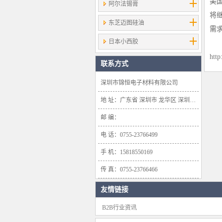
美
阿尔法锡膏
将
东芝迈图硅油
需
日本小西胶
http
联系方式
深圳市锦恒电子材料有限公司
地 址：广东省 深圳市 龙华区 深圳市龙华新区大浪办事处浪口社区华盛路134号雍景轩商业大厦1638号
邮 编：
电 话：0755-23766499
手 机：15818550169
传 真：0755-23766466
友情链接
B2B行业资讯