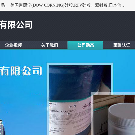
深圳市锦恒电子材料有限公司，专业代理与开发电子与胶粘产品， 美国道康宁(DOW CORNING)硅胶.RTV硅胶，灌封胶,日本信越(ShinEtsu)， 美国通用/东芝(GE/Toshiba)，美国HUMISEAL防潮绝缘胶， 日本小西(KONISHI)胶粘剂，3M,三键，乐泰，日本施敏打硬(CEMEDINE)硅胶，等众多进口品牌.
有限公司
企业视频
关于我们
公司动态
荣誉认证