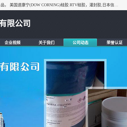
深圳市锦恒电子材料有限公司，专业代理与开发电子与胶粘产品， 美国道康宁(DOW CORNING)硅胶.RTV硅胶，灌封胶,日本信越(ShinEtsu)， 美国通用/东芝(GE/Toshiba)，美国HUMISEAL防潮绝缘胶， 日本小西(KONISHI)胶粘剂，3M,三键，乐泰，日本施敏打硬(CEMEDINE)硅胶，等众多进口品牌.
有限公司
企业视频
关于我们
公司动态
荣誉认证