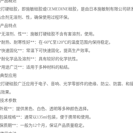
# 产品概述
敏打硬硅胶，即施敏硅胶或CEMEDINE硅胶，是由日本施敏制有限公司
粘合剂无溶剂、性，确保使用过程环保。
# 产品特点
 **无溶剂、性**：施敏打硬硅胶不含有害溶剂，使用。
 **耐热、耐寒性好**：在-60℃至120℃的温度范围内保持稳定。
 **快速固化**：常温下可快速固化，提高生产效率。
 **耐化学品及溶剂**：具有较好的化学抗性。
 **用途广泛**：适用于多种材料的粘结。
# 典型应用
敏打硬硅胶广泛应用于电子、音响、光学零部件的绝缘、防尘、防震、和
结效果。
# 技术参数
**外观**：提供黑色、白色、透明等多种颜色选择。
**包装规格**：通常以135ml包装，便于携带和使用。
**保质期**：一般为12个月，保证产品质量稳定。