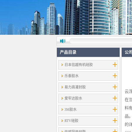
产品目录
公
日本信越有机硅胶
乐泰胶水
易力高灌封胶
云
爱牢达胶水
在
料
3M胶水
品
RTV硅胶
的