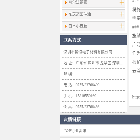
##
阿尔法锡膏
将
东芝迈图硅油
需
日本小西胶
##
施
联系方式
广
深圳市锦恒电子材料有限公司
作
报
地 址：广东省 深圳市 龙华区 深圳市龙华新区大浪办事处浪口社区华盛路134号雍景轩商业大厦1638号
云
邮 编：
电 话：0755-23766499
手 机：15818550169
http
传 真：0755-23766466
友情链接
B2B行业资讯