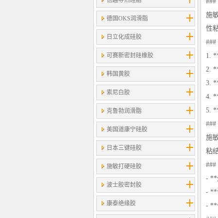
信越导热硅脂
##
施
德国OKS润滑脂
性
日立化成硅胶
##
可赛新密封硅橡胶
1.
2.
韩国黄胶
3.
索尼白胶
4.
5.
克鲁勃润滑脂
##
美国道康宁硅胶
施
日本三键硅胶
粘
##
施敏打硬硅胶
- 
波士胶密封胶
- 
康泰绝缘胶
- 