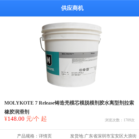
供应商机
MOLYKOTE 7 Release铸造壳模芯模脱模剂胶水离型剂拉索
橡胶润滑剂
¥
148.00
元/个 起
浏览次数：
1709
次
产品规格：
详情页
发货地:
广东省深圳市宝安区大浪街