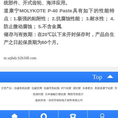
统部件、开式齿轮、海洋应用。
道康宁MOLYKOTE P-40 Paste具有如下的性能特
点：1.极强的粘附性； 2.抗腐蚀性能； 3.耐水性； 4.
防止微动腐蚀； 5.不含金属.
储存与有效期：在20℃以下未开封保存时，产品自生
产之日起保质期为60个月。
m.szjhdz.b2b168.com
Top
主营产品：信越有机硅胶 信越官网 信越导热硅脂 RTV硅胶 灌封胶 乐泰胶水 美国道康宁硅胶 导
热灌封胶 日本施敏打硬硅胶 陶熙导热垫片
版权所有：深圳市锦恒电子材料有限公司