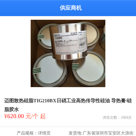
供应商机
迈图散热硅脂TIG210BX日硝工业高热传导性硅油 导热膏/硅
脂胶水
¥
620.00
元/个 起
浏览次数：
2684
次
产品规格：
详情页
发货地:
广东省深圳市宝安区大浪街