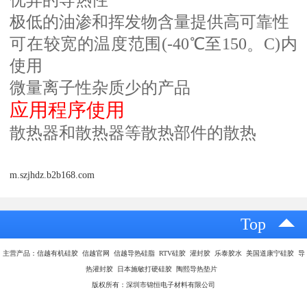
极低的油渗和挥发物含量提供高可靠性
可在较宽的温度范围(-40℃至150
C)内
。
使用
微量离子性杂质少的产品
应用程序使用
散热器和散热器等散热部件的散热
m.szjhdz.b2b168.com
Top
主营产品：信越有机硅胶 信越官网 信越导热硅脂 RTV硅胶 灌封胶 乐泰胶水 美国道康宁硅胶 导
热灌封胶 日本施敏打硬硅胶 陶熙导热垫片
版权所有：深圳市锦恒电子材料有限公司