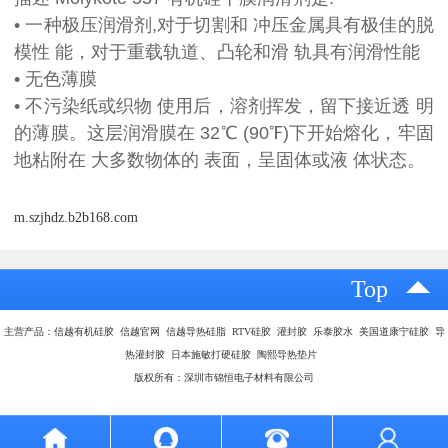
• 一种极压润滑剂,对于切割和 冲压金属具有极佳的脱
模性 能，对于重载轨道、凸轮和滑 轨具有润滑性能
• 无色薄膜
• 不污染纸或织物 使用后，溶剂挥发，留下接近透 明
的薄膜。这层润滑膜在 32℃ (90℉)下开始熔化，牢固
地粘附在 大多数物体的 表面，呈固体或液 体状态。
m.szjhdz.b2b168.com
Top
主营产品：信越有机硅胶 信越官网 信越导热硅脂 RTV硅胶 灌封胶 乐泰胶水 美国道康宁硅胶 导
热灌封胶 日本施敏打硬硅胶 陶熙导热垫片
版权所有：深圳市锦恒电子材料有限公司