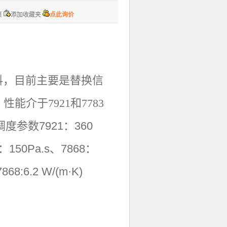
页
添加收藏夹
点此询价
热材料，目前主要是替换信
，
性能介于7921和7783
参数7921：360
：150Pa.s、7868：
68:6.2 W/(m·K)