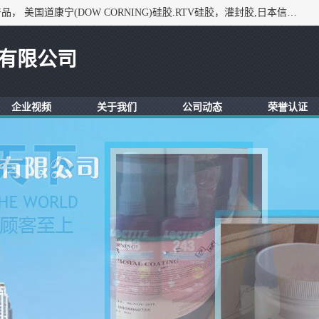
深圳市锦恒电子材料有限公司，专业代理与开发电子与胶粘产品， 美国道康宁(DOW CORNING)硅胶.RTV硅胶，灌封胶,日本信越(ShinEtsu)， 美国通用/东芝(GE/Toshiba)，美国HUMISEAL防潮绝缘胶， 日本小西(KONISHI)胶粘剂，3M,三键，乐泰，日本施敏打硬(CEMEDINE)硅胶，等众多进口品牌.
有限公司
企业视频
关于我们
公司动态
荣誉认证