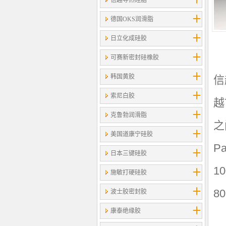
信越导热硅脂
德国OKS润滑脂
日立化成硅胶
可赛新密封硅橡胶
韩国黄胶
信
索尼白胶
越
克鲁勃润滑脂
之
美国道康宁硅胶
P
日本三键硅胶
1
施敏打硬硅胶
80
波士胶密封胶
康泰绝缘胶