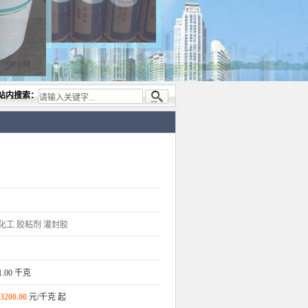
专业代理与开发电子与胶粘产品， 美国道康宁(DOW CORNING)硅胶.RTV硅胶，灌封胶,
站内搜索：
化工
胶粘剂
灌封胶
1.00 千克
3200.00
元/千克 起