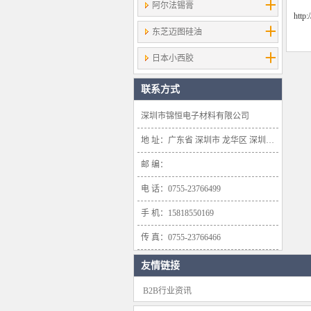
阿尔法锡膏
http
东芝迈图硅油
日本小西胶
联系方式
深圳市锦恒电子材料有限公司
地 址：广东省 深圳市 龙华区 深圳市龙华新区大浪办事处浪口社区华盛路134号雍景轩商业大厦1638号
邮 编：
电 话：0755-23766499
手 机：15818550169
传 真：0755-23766466
友情链接
B2B行业资讯