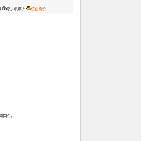
页
添加收藏夹
点此询价
的紧固件。