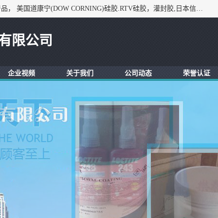
深圳市锦恒电子材料有限公司，专业代理与开发电子与胶粘产品， 美国道康宁(DOW CORNING)硅胶.RTV硅胶，灌封胶,日本信越(ShinEtsu)， 美国通用/东芝(GE/Toshiba)，美国HUMISEAL防潮绝缘胶， 日本小西(KONISHI)胶粘剂，3M,三键，乐泰，日本施敏打硬(CEMEDINE)硅胶，等众多进口品牌.
有限公司
企业视频
关于我们
公司动态
荣誉认证