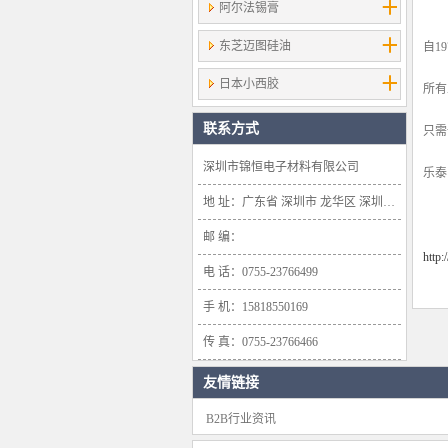
阿尔法锡膏
东芝迈图硅油
自1
日本小西胶
所有
联系方式
只需
深圳市锦恒电子材料有限公司
乐泰
地 址：广东省 深圳市 龙华区 深圳市龙华新区大浪办事处浪口社区华盛路134号雍景轩商业大厦1638号
邮 编：
http
电 话：0755-23766499
手 机：15818550169
传 真：0755-23766466
友情链接
B2B行业资讯