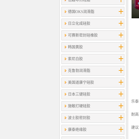
信越导热硅脂
德国OKS润滑脂
日立化成硅胶
可赛新密封硅橡胶
韩国黄胶
索尼白胶
克鲁勃润滑脂
美国道康宁硅胶
日本三键硅胶
乐泰
施敏打硬硅胶
耐高
波士胶密封胶
建议
康泰绝缘胶