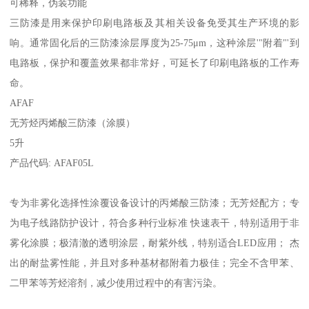
可稀释，伪装功能
三防漆是用来保护印刷电路板及其相关设备免受其生产环境的影
响。通常固化后的三防漆涂层厚度为25-75μm，这种涂层'"附着"'到
电路板，保护和覆盖效果都非常好，可延长了印刷电路板的工作寿
命。
AFAF
无芳烃丙烯酸三防漆（涂膜）
5升
产品代码: AFAF05L
专为非雾化选择性涂覆设备设计的丙烯酸三防漆；无芳烃配方；专
为电子线路防护设计，符合多种行业标准 快速表干，特别适用于非
雾化涂膜；极清澈的透明涂层，耐紫外线，特别适合LED应用； 杰
出的耐盐雾性能，并且对多种基材都附着力极佳；完全不含甲苯、
二甲苯等芳烃溶剂，减少使用过程中的有害污染。