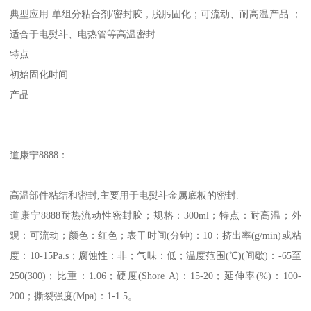
典型应用 单组分粘合剂/密封胶，脱肟固化；可流动、耐高温产品 ；
适合于电熨斗、电热管等高温密封
特点
初始固化时间
产品
道康宁8888：
高温部件粘结和密封,主要用于电熨斗金属底板的密封.
道康宁8888耐热流动性密封胶；规格：300ml；特点：耐高温；外
观：可流动；颜色：红色；表干时间(分钟)：10；挤出率(g/min)或粘
度：10-15Pa.s；腐蚀性：非；气味：低；温度范围(℃)(间歇)：-65至
250(300)；比重：1.06；硬度(Shore A)：15-20；延伸率(%)：100-
200；撕裂强度(Mpa)：1-1.5。