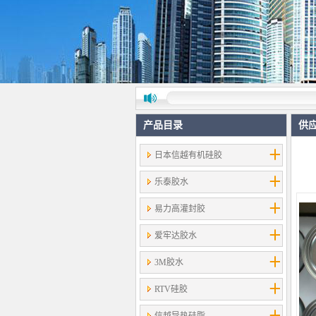
产品目录
供
日本信越有机硅胶
乐泰胶水
易力高灌封胶
爱牢达胶水
3M胶水
RTV硅胶