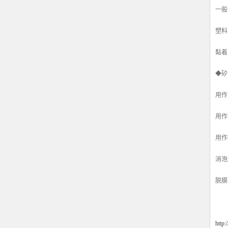
一般
塑料
黏着
◆矽
用作
用作
用作
消泡
脱膜
http