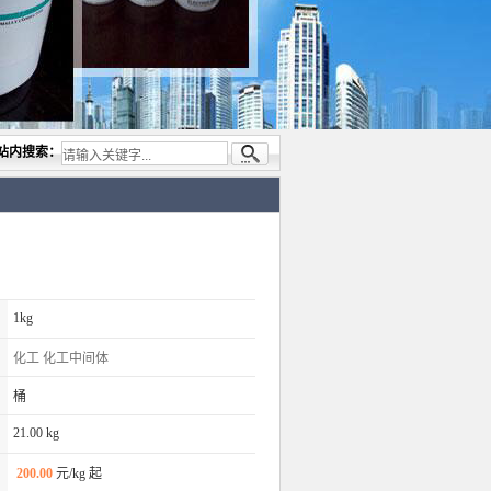
司，专业代理与开发电子与胶粘产品， 美国道康宁(DOW CORNING)硅胶.RTV硅胶，灌封
站内搜索：
1kg
化工
化工中间体
桶
21.00 kg
200.00
元/kg 起