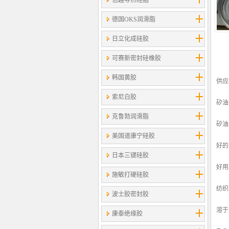
信越导热硅脂
德国OKS润滑脂
日立化成硅胶
可赛新密封硅橡胶
韩国黄胶
供应K
索尼白胶
矽油
克鲁勃润滑脂
矽油
美国道康宁硅胶
好的
日本三键硅胶
好用
施敏打硬硅胶
纺织
波士胶密封胶
溶于
康泰绝缘胶