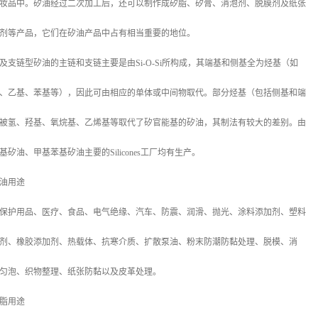
妆品中。矽油经过二次加工后，还可以制作成矽脂、矽膏、消泡剂、脱膜剂及纸张
剂等产品，它们在矽油产品中占有相当重要的地位。
及支链型矽油的主链和支链主要是由Si-O-Si所构成，其端基和侧基全为烃基（如
、乙基、苯基等），因此可由相应的单体或中间物取代。部分烃基（包括侧基和端
被氢、羟基、氧烷基、乙烯基等取代了矽官能基的矽油，其制法有较大的差别。由
基矽油、甲基苯基矽油主要的Silicones工厂均有生产。
油用途
保护用品、医疗、食品、电气绝缘、汽车、防震、润滑、抛光、涂料添加剂、塑料
剂、橡胶添加剂、热载体、抗寒介质、扩散泵油、粉末防潮防黏处理、脱模、消
匀泡、织物整理、纸张防黏以及皮革处理。
脂用途