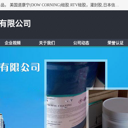
深圳市锦恒电子材料有限公司，专业代理与开发电子与胶粘产品， 美国道康宁(DOW CORNING)硅胶.RTV硅胶，灌封胶,日本信越(ShinEtsu)， 美国通用/东芝(GE/Toshiba)，美国HUMISEAL防潮绝缘胶， 日本小西(KONISHI)胶粘剂，3M,三键，乐泰，日本施敏打硬(CEMEDINE)硅胶，等众多进口品牌.
有限公司
企业视频
关于我们
公司动态
荣誉认证