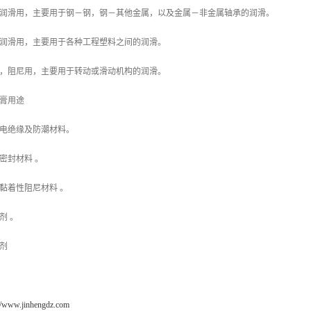
润滑用，主要用于钢－钢，钢－其他金属，以及金属－非金属轴承的润滑。
润滑用，主要用于各种工程塑料之间的润滑。
，阻尼用，主要用于转动或滑动机构的润滑。
膏用途
电绝缘及防潮材料。
密封材料 。
黏着性阻尼材料 。
剂 。
剂
://www.jinhengdz.com