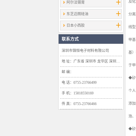
及化
阿尔法锡膏
东芝迈图硅油
分离
日本小西胶
线型
联系方式
甲基
深圳市锦恒电子材料有限公司
基）
地 址：广东省 深圳市 龙华区 深圳市龙华新区大浪办事处浪口社区华盛路134号雍景轩商业大厦1638号
于甲
邮 编：
◆矽
电 话：0755-23766499
个人
手 机：15818550169
添加
传 真：0755-23766466
泡、
◆矽