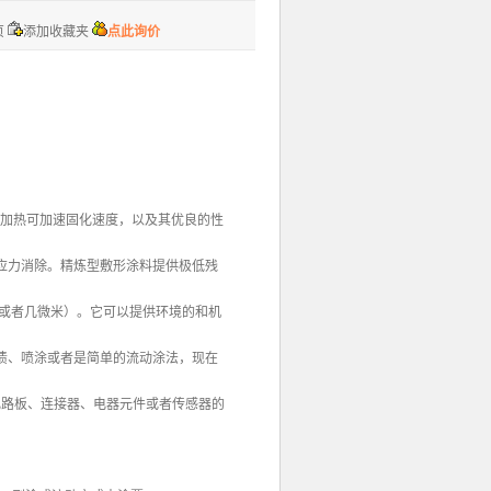
页
添加收藏夹
点此询价
，稍加热可加速固化速度，以及其优良的性
应力消除。精炼型敷形涂料提供极低残
耳或者几微米）。它可以提供环境的和机
渍、喷涂或者是简单的流动涂法，现在
性电路板、连接器、电器元件或者传感器的