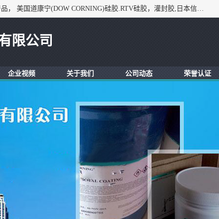
深圳市锦恒电子材料有限公司，专业代理与开发电子与胶粘产品， 美国道康宁(DOW CORNING)硅胶.RTV硅胶，灌封胶,日本信越(ShinEtsu)， 美国通用/东芝(GE/Toshiba)，美国HUMISEAL防潮绝缘胶， 日本小西(KONISHI)胶粘剂，3M,三键，乐泰，日本施敏打硬(CEMEDINE)硅胶，等众多进口品牌.
有限公司
企业视频
关于我们
公司动态
荣誉认证