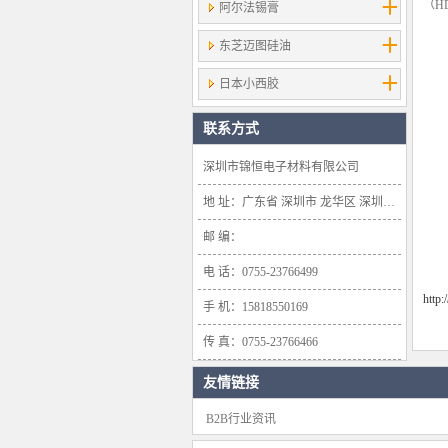
（H
阿尔法锡膏
东芝迈图硅油
日本小西胶
联系方式
深圳市锦恒电子材料有限公司
地 址：广东省 深圳市 龙华区 深圳市龙华新区大浪办事处浪口社区华盛路134号雍景轩商业大厦1638号
邮 编：
电 话：0755-23766499
http
手 机：15818550169
传 真：0755-23766466
友情链接
B2B行业资讯