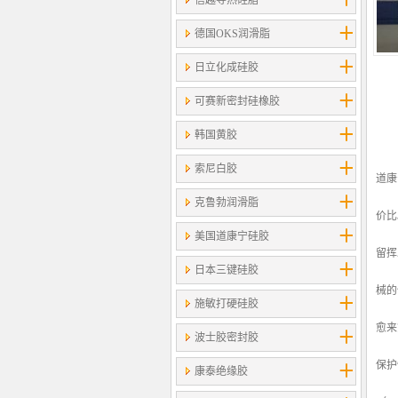
信越导热硅脂
德国OKS润滑脂
日立化成硅胶
可赛新密封硅橡胶
韩国黄胶
索尼白胶
道康
克鲁勃润滑脂
价比
美国道康宁硅胶
留挥
日本三键硅胶
械的
施敏打硬硅胶
愈来
波士胶密封胶
保护
康泰绝缘胶