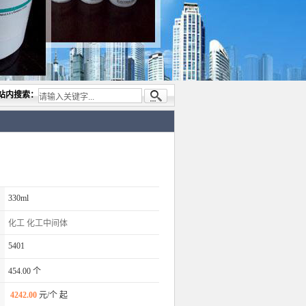
，专业代理与开发电子与胶粘产品， 美国道康宁(DOW CORNING)硅胶.RTV硅胶，灌封胶
站内搜索：
330ml
化工
化工中间体
5401
454.00 个
4242.00
元/个 起