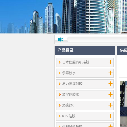
产品目录
供
日本信越有机硅胶
乐泰胶水
易力高灌封胶
爱牢达胶水
3M胶水
RTV硅胶