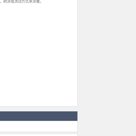
针筒点胶，刷涂或流动方式来涂覆。