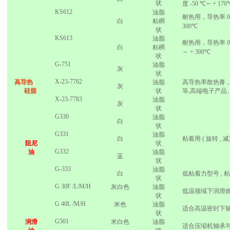
状
度
-50 ℃∽ + 170
KS612
油脂
耐热用，导热率
0
白
粘稠
300℃
状
KS613
油脂
耐热用，导热率
白
粘稠
～
+ 300℃
状
G-751
油脂
灰
状
X-23-7762
高导热
油脂
高导热率散热膏
灰
硅脂
状
等
,
高端电子产品
X-23-7783
油脂
灰
状
G330
油脂
白
状
G331
油脂
白
粘着用
(
旋转
,
减
阻尼
状
G332
油
油脂
蓝
状
G-333
油脂
白
低粘着力型号
,
粘
状
G
30F
/L/M/H
灰白色
油脂
低温领域下润滑
状
G
40L
/M/H
米色
油脂
适合高温密封下
状
G501
润滑
米白色
油脂
适合压缩机轴承