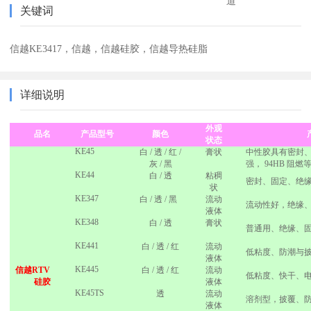
道
关键词
信越KE3417，信越，信越硅胶，信越导热硅脂
详细说明
外观
品名
产品型号
颜色
状态
KE45
白
/
透
/
红
/
膏状
中性胶具有密封
灰
/
黑
强，
94HB
阻燃
KE44
白
/
透
粘稠
密封、固定、绝
状
KE347
白
/
透
/
黑
流动
流动性好，绝缘
液体
KE348
白
/
透
膏状
普通用、绝缘、
KE441
白
/
透
/
红
流动
低粘度、防潮与
液体
KE445
信越
RTV
白
/
透
/
红
流动
低粘度、快干、
硅胶
液体
KE45TS
透
流动
溶剂型，披覆、
液体