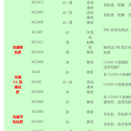
KE3475
白
/
透
流动
低粘度、绝缘、
液体
KE3495
白
/
灰
流动
低粘度、绝缘、
液体
KE3498
白
/
透
膏状
MIL
标准合格品
,
KE3497
白
半流
动
KE3417
黑
粘稠
信越耐
状
耐高温
300
度左
KE3418
热胶
黑
膏状
粘接
KE3490
灰
膏状
UL94V-0
阻燃性
适用范围广
KE40
白
膏状
具
UL94V-0
阻燃
信越
KE402
UL
阻
白
/
灰
流动
UL94V-0
阻燃等
燃硅
液体
KE3494
胶
灰
膏状
具
UL94V-0
阻燃
KE4890
白
膏状
腐蚀性、适用范
KE4560
灰
膏状
导热型，导热率
0
信越导
KE3493
热硅胶
白
膏状
导热型，高导热