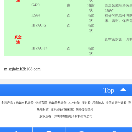
油
状
G420
白
油脂
高温领域润滑效
状
250℃
KS64
白
油脂
有好的电流性与
状
缘、密封、保养
HIVAC-G
白
油脂
状
真空
真空密封膏，具
油
HIVAC-F4
白
油脂
状
m.szjhdz.b2b168.com
Top
主营产品：信越有机硅胶 信越官网 信越导热硅脂 RTV硅胶 灌封胶 乐泰胶水 美国道康宁硅胶 导
热灌封胶 日本施敏打硬硅胶 陶熙导热垫片
版权所有：深圳市锦恒电子材料有限公司