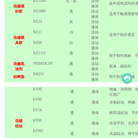
KE1204
红
/
黑
流动
器件或电源间的
信越灌
液体
KE1800
封胶
透
流动
适用于敏感塑胶
液体
KE24
灰
流动
液体
KE17
白
流动
适用于制作模具
信越模
液体
KE66
具胶
白
流动
液体
KE1310
透
流动
用于制作商标，
液体
PRIMER24T
信越底
透
流动
底漆，藕连剂
涂剂
液体
KR251
透
流动
硅树脂
用于防潮、绝缘
液体
KF96
绝缘、润滑用、
透
液体
泛围广
KF99
透
液体
含氢硅油、绝缘
KF54
透
液体
耐高温硅油，可
KF69
信越
透
液体
作流平剂、光亮
硅油
KF965
透
液体
高温硅油、用于