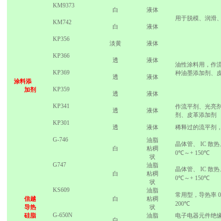
KM9373
白
液体
用于脱模、润滑
KM742
白
液体
KP356
淡黄
液体
KP366
透
液体
油性涂料用，作
KP369
种油墨添加剂、
透
液体
涂料添
KP359
加剂
透
液体
KP341
作流平剂、光亮
透
液体
剂、皮革添加剂
KP301
透
液体
稀释过的流平剂
G-746
油脂
晶体管、
IC
散热
白
粘稠
0℃
～
+ 150℃
状
G747
油脂
晶体管、
IC
散热
白
粘稠
0℃
～
+ 150℃
状
KS609
油脂
常用型，导热率
0
信越
白
粘稠
200℃
导热
状
G-650N
硅脂
油脂
电子电器元件绝
白