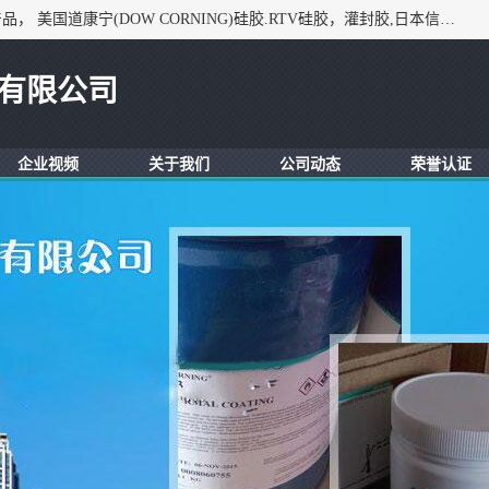
深圳市锦恒电子材料有限公司，专业代理与开发电子与胶粘产品， 美国道康宁(DOW CORNING)硅胶.RTV硅胶，灌封胶,日本信越(ShinEtsu)， 美国通用/东芝(GE/Toshiba)，美国HUMISEAL防潮绝缘胶， 日本小西(KONISHI)胶粘剂，3M,三键，乐泰，日本施敏打硬(CEMEDINE)硅胶，等众多进口品牌.
有限公司
企业视频
关于我们
公司动态
荣誉认证