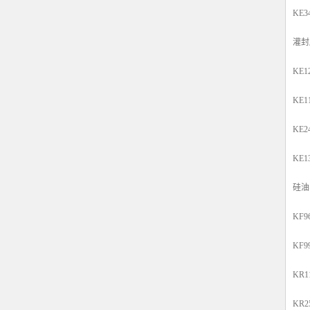
KE
灌封
KE
KE
KE
KE
硅油
KF
KF
KR
KR