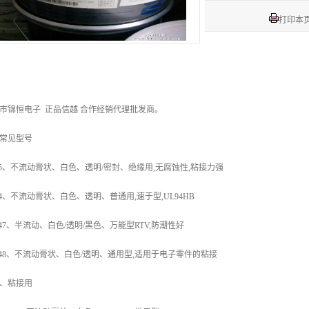
打印本
圳市锦恒电子
正品信越 合作经销代理批发商。
常见型号
45、不流动膏状、白色、透明/密封、绝缘用,无腐蚀性,粘接力强
44、不流动膏状、白色、透明、普通用,速于型,UL94HB
347、半流动、白色/透明/黑色、万能型RTV,防潮性好
348、不流动膏状、白色/透明、通用型,适用于电子零件的粘接
、粘接用