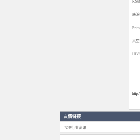
KS6
底涂
Pr
真空
HI
http
友情链接
B2B行业资讯