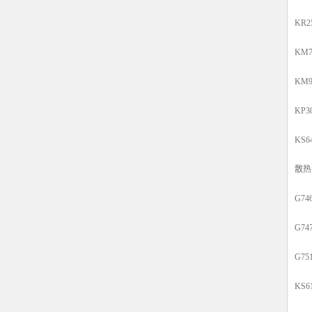
KR
KM
KM
KP
KS
散热
G7
G7
G7
KS6