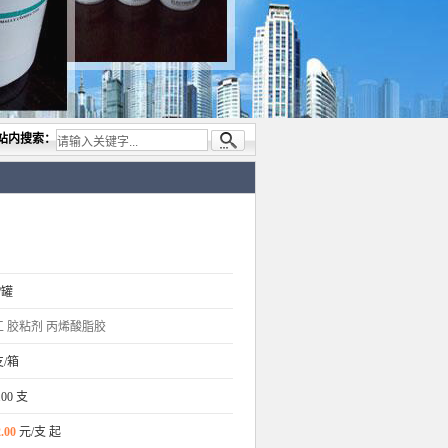
专业代理与开发电子与胶粘产品， 美国道康宁(DOW CORNING)硅胶.RTV硅胶，灌封胶,日
站内搜索：
/罐
工
胶粘剂
丙烯酸脂胶
支/箱
.00 支
.00
元/支 起