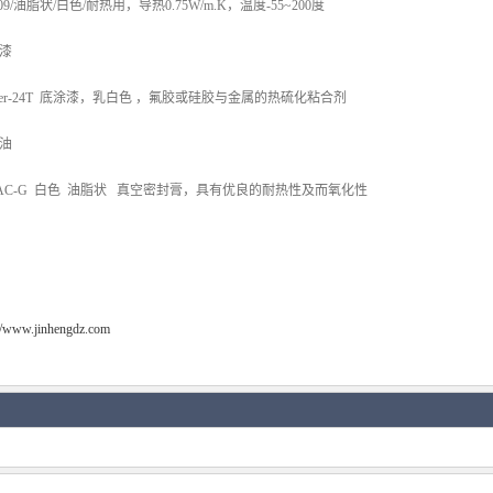
09/油脂状/白色/耐热用，导热0.75W/m.K，温度-55~200度
漆
imer-24T 底涂漆，乳白色 ，氟胶或硅胶与金属的热硫化粘合剂
油
VAC-G 白色 油脂状 真空密封膏，具有优良的耐热性及而氧化性
://www.jinhengdz.com