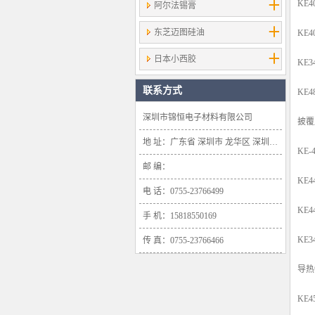
KE
阿尔法锡膏
东芝迈图硅油
KE
日本小西胶
KE
联系方式
KE
深圳市锦恒电子材料有限公司
披覆
地 址：广东省 深圳市 龙华区 深圳市龙华新区大浪办事处浪口社区华盛路134号雍景轩商业大厦1638号
KE
邮 编：
KE
电 话：0755-23766499
KE
手 机：15818550169
KE
传 真：0755-23766466
导热
KE