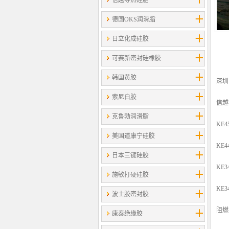
信越导热硅脂
德国OKS润滑脂
日立化成硅胶
可赛新密封硅橡胶
韩国黄胶
深
索尼白胶
信越
克鲁勃润滑脂
KE
美国道康宁硅胶
KE
日本三键硅胶
KE
施敏打硬硅胶
KE
波士胶密封胶
阻燃
康泰绝缘胶