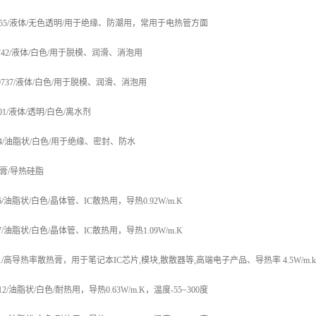
255/液体/无色透明/用于绝缘、防潮用，常用于电热管方面
742/液体/白色/用于脱模、润滑、消泡用
9737/液体/白色/用于脱模、润滑、消泡用
301/液体/透明/白色/离水剂
64/油脂状/白色/用于绝缘、密封、防水
膏/导热硅脂
46/油脂状/白色/晶体管、IC散热用，导热0.92W/m.K
47/油脂状/白色/晶体管、IC散热用，导热1.09W/m.K
51/高导热率散热膏，用于笔记本IC芯片,模块,散散器等,高端电子产品、导热率 4.5W/m.k 
12/油脂状/白色/耐热用，导热0.63W/m.K，温度-55~300度