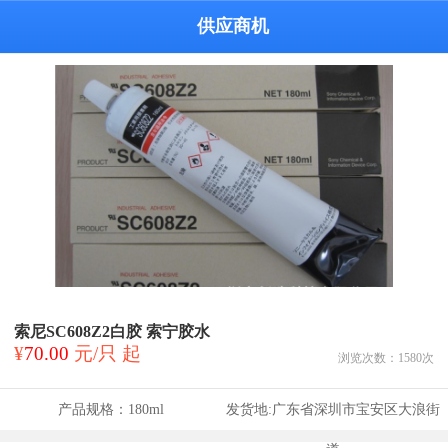
供应商机
索尼SC608Z2白胶 索宁胶水
¥
70.00
元/只 起
浏览次数：
1580
次
产品规格：
180ml
发货地:
广东省深圳市宝安区大浪街