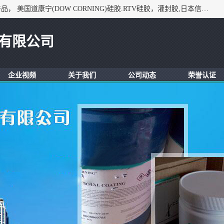
深圳市锦恒电子材料有限公司，专业代理与开发电子与胶粘产品， 美国道康宁(DOW CORNING)硅胶.RTV硅胶，灌封胶,日本信越(ShinEtsu)， 美国通用/东芝(GE/Toshiba)，美国HUMISEAL防潮绝缘胶， 日本小西(KONISHI)胶粘剂，3M,三键，乐泰，日本施敏打硬(CEMEDINE)硅胶，等众多进口品牌.
有限公司
企业视频
关于我们
公司动态
荣誉认证