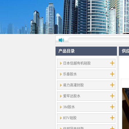
产品目录
供
日本信越有机硅胶
乐泰胶水
易力高灌封胶
爱牢达胶水
3M胶水
RTV硅胶