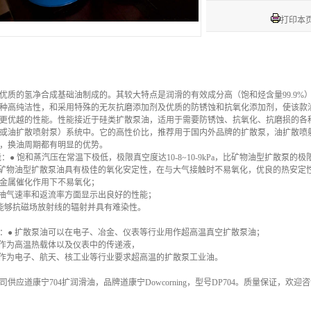
打印本
优质的氢净合成基础油制成的。其较大特点是润滑的有效成分高（饱和烃含量99.9%
种高纯洁性，和采用特殊的无灰抗磨添加剂及优质的防锈蚀和抗氧化添加剂，使该款
更优越的性能。性能接近于硅类扩散泵油，适用于需要防锈蚀、抗氧化、抗磨损的各
或油扩散喷射泵）系统中。它的高性价比，推荐用于国内外品牌的扩散泵，油扩散喷
，换油周期都有明显的优势。
：● 饱和蒸汽压在常温下极低，极限真空度达10-8~10-9kPa，比矿物油型扩散泵的
较矿物油型扩散泵油具有极佳的氧化安定性，在与大气接触时不易氧化，优良的热安定性
金属催化作用下不易氧化；
在抽气速率和返流率方面显示出良好的性能；
能够抗磁场放射线的辐射并具有难染性。
：● 扩散泵油可以在电子、冶金、仪表等行业用作超高温真空扩散泵油；
可作为高温热载体以及仪表中的传递液，
可作为电子、航天、核工业等行业要求超高温的扩散泵工业油。
司供应道康宁704扩润滑油，品牌道康宁Dowcorning，型号DP704。质量保证，欢迎