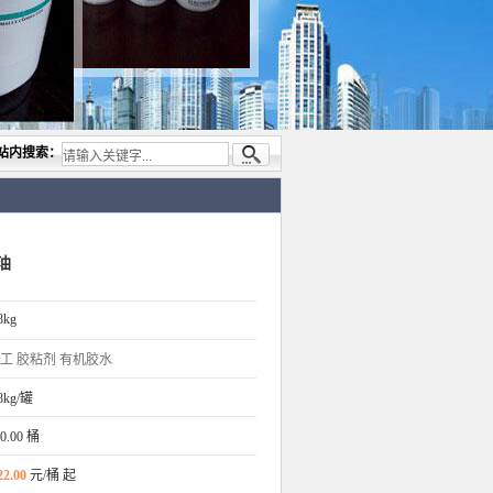
代理与开发电子与胶粘产品， 美国道康宁(DOW CORNING)硅胶.RTV硅胶，灌封胶,日本
站内搜索：
油
8kg
工
胶粘剂
有机胶水
8kg/罐
0.00 桶
22.00
元/桶 起