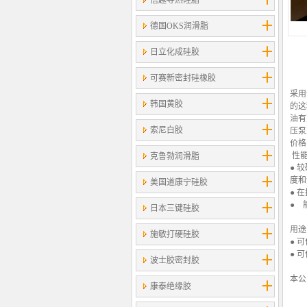
信越导热硅脂
德国OKS润滑脂
日立化成硅胶
可赛新密封硅橡胶
采用
韩国黄胶
的这
油有
索尼白胶
压泵
价格
性能
克鲁勃润滑脂
● 
度和
美国道康宁硅胶
● 
● 
日本三键硅胶
用途
施敏打硬硅胶
● 
● 
波士胶密封胶
本公
康泰绝缘胶