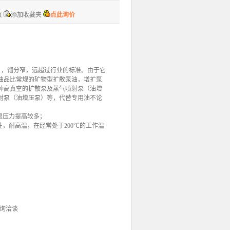
页
添加收藏夹
点此询价
），馏分窄，远超过行业的标准。由于它
油品比常规的矿物型扩散泵油，增扩泵
种高真空的扩散泵及蒸气喷射泵（油增
射泵（油增压泵）等，代替专用油不论
极限压力提高较多；
，耐高温，在经常处于200℃的工作温
咨询洽谈