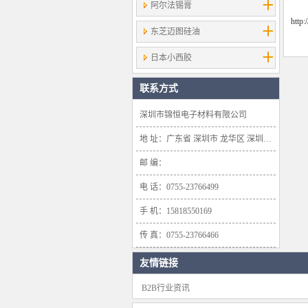
阿尔法锡膏
http
东芝迈图硅油
日本小西胶
联系方式
深圳市锦恒电子材料有限公司
地 址：广东省 深圳市 龙华区 深圳市龙华新区大浪办事处浪口社区华盛路134号雍景轩商业大厦1638号
邮 编：
电 话：0755-23766499
手 机：15818550169
传 真：0755-23766466
友情链接
B2B行业资讯