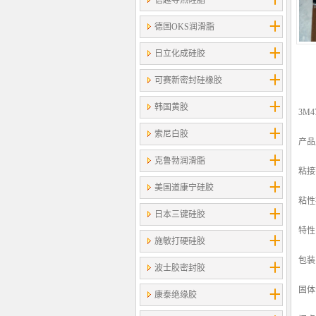
信越导热硅脂
德国OKS润滑脂
日立化成硅胶
可赛新密封硅橡胶
韩国黄胶
3M4
索尼白胶
产品
克鲁勃润滑脂
粘接
美国道康宁硅胶
粘性
日本三键硅胶
特性
施敏打硬硅胶
包装:
波士胶密封胶
固体
康泰绝缘胶