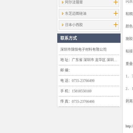
闪点
阿尔法锡膏
东芝迈图硅油
粘稠
日本小西胶
颜色
联系方式
施胶
深圳市锦恒电子材料有限公司
粘接
地 址：广东省 深圳市 龙华区 深圳市龙华新区大浪办事处浪口社区华盛路134号雍景轩商业大厦1638号
重叠
邮 编：
1． 
电 话：0755-23766499
2． 
手 机：15818550169
剥离
传 真：0755-23766466
http