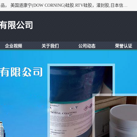
深圳市锦恒电子材料有限公司，专业代理与开发电子与胶粘产品， 美国道康宁(DOW CORNING)硅胶.RTV硅胶，灌封胶,日本信越(ShinEtsu)， 美国通用/东芝(GE/Toshiba)，美国HUMISEAL防潮绝缘胶， 日本小西(KONISHI)胶粘剂，3M,三键，乐泰，日本施敏打硬(CEMEDINE)硅胶，等众多进口品牌.
有限公司
企业视频
关于我们
公司动态
荣誉认证