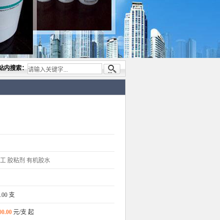
与开发电子与胶粘产品， 美国道康宁(DOW CORNING)硅胶.RTV硅胶，灌封胶,日本信越
站内搜索：
工
胶粘剂
有机胶水
.00 支
00.00
元/支 起