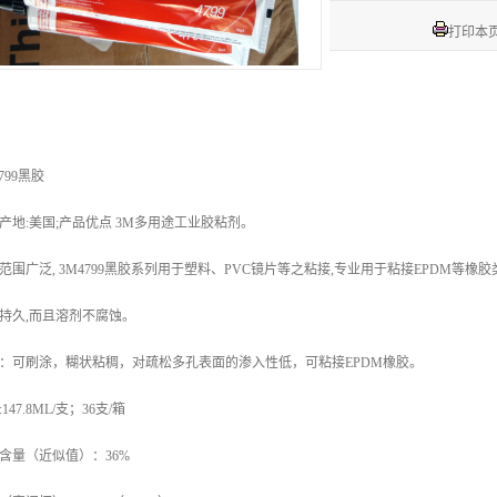
打印本
799黑胶
产地:美国;产品优点 3M多用途工业胶粘剂。
范围广泛, 3M4799黑胶系列用于塑料、PVC镜片等之粘接,专业用于粘接EPDM等橡
持久,而且溶剂不腐蚀。
：可刷涂，糊状粘稠，对疏松多孔表面的渗入性低，可粘接EPDM橡胶。
147.8ML/支；36支/箱
含量（近似值）：36%