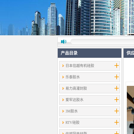
产品目录
供
日本信越有机硅胶
乐泰胶水
易力高灌封胶
爱牢达胶水
3M胶水
RTV硅胶