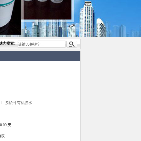
业代理与开发电子与胶粘产品， 美国道康宁(DOW CORNING)硅胶.RTV硅胶，灌封胶,日
站内搜索：
工
胶粘剂
有机胶水
0.00 支
面议