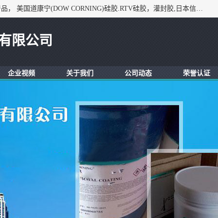
深圳市锦恒电子材料有限公司，专业代理与开发电子与胶粘产品， 美国道康宁(DOW CORNING)硅胶.RTV硅胶，灌封胶,日本信越(ShinEtsu)， 美国通用/东芝(GE/Toshiba)，美国HUMISEAL防潮绝缘胶， 日本小西(KONISHI)胶粘剂，3M,三键，乐泰，日本施敏打硬(CEMEDINE)硅胶，等众多进口品牌.
有限公司
企业视频
关于我们
公司动态
荣誉认证