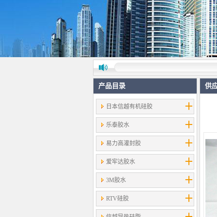
产品目录
供
日本信越有机硅胶
乐泰胶水
易力高灌封胶
爱牢达胶水
3M胶水
RTV硅胶