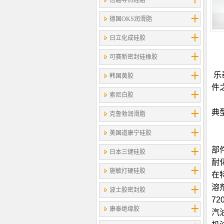
信越导热硅脂
德国OKS润滑脂
日立化成硅胶
可赛新密封硅橡胶
乐
韩国黄胶
件
索尼白胶
典
克鲁勃润滑脂
美国道康宁硅胶
本
部
日本三键硅胶
耐
施敏打硬硅胶
在
溶
波士胶密封胶
720
康泰绝缘胶
汽油