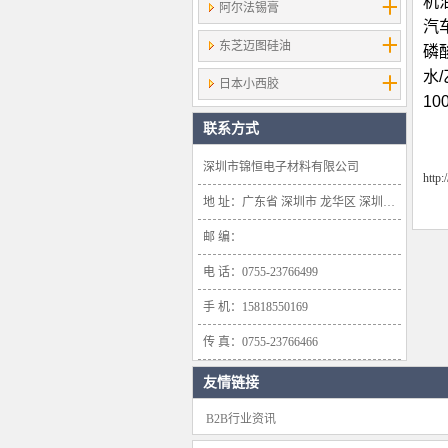
机油
阿尔法锡膏
汽车
东芝迈图硅油
磷酸
水/
日本小西胶
10
联系方式
深圳市锦恒电子材料有限公司
http
地 址：广东省 深圳市 龙华区 深圳市龙华新区大浪办事处浪口社区华盛路134号雍景轩商业大厦1638号
邮 编：
电 话：0755-23766499
手 机：15818550169
传 真：0755-23766466
友情链接
B2B行业资讯