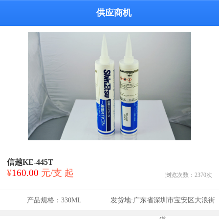
供应商机
信越KE-445T
¥
160.00
元/支 起
浏览次数：
2370
次
产品规格：
330ML
发货地:
广东省深圳市宝安区大浪街