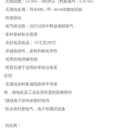
¨火焰阻燃：UL94V - 0的承认（档案编号：E56745）
·无腐蚀金属：符合MIL -甲- 46146B腐蚀试验
·快速固化
·低气味治愈：治疗过程中释放酒精蒸气
¨多种基材粘合底漆
·良好低高低温：-55℃至200℃
·卓越低候性，臭氧和耐化学性
·优秀的电绝缘性能
·简易且易于使用的单组分体系
应用
·无腐蚀涂料集成电路和半导体
秩，微电机及工业应用所需的阻燃密封
°接线电子部件的密封组件
¨防水密封胶电气，电子和通讯设备
供应商：