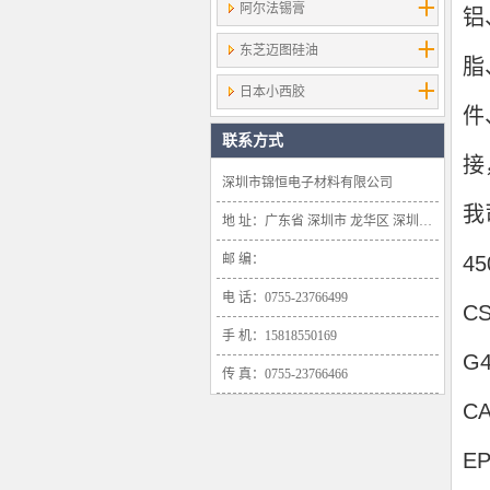
阿尔法锡膏
铝
东芝迈图硅油
脂
日本小西胶
件
联系方式
接
深圳市锦恒电子材料有限公司
我
地 址：广东省 深圳市 龙华区 深圳市龙华新区大浪办事处浪口社区华盛路134号雍景轩商业大厦1638号
邮 编：
4
电 话：0755-23766499
C
手 机：15818550169
G
传 真：0755-23766466
C
E