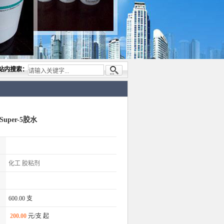
开发电子与胶粘产品， 美国道康宁(DOW CORNING)硅胶.RTV硅胶，灌封胶,日本信越(
站内搜索：
Super-5胶水
化工
胶粘剂
600.00 支
200.00
元/支 起