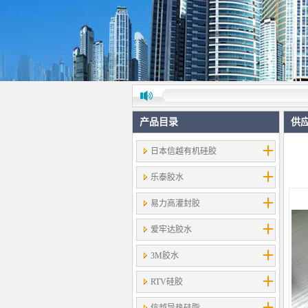
产品目录
供
日本信越有机硅胶
乐泰胶水
易力高灌封胶
爱牢达胶水
3M胶水
RTV硅胶