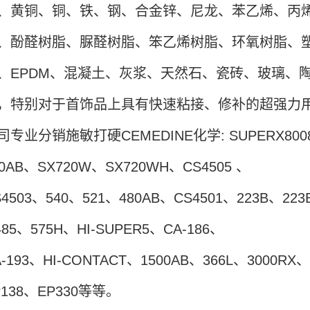
、黄铜、铜、铁、钢、合金锌、尼龙、苯乙烯、丙
、酚醛树脂、脲醛树脂、笨乙烯树脂、环氧树脂、塑料
、EPDM、混凝土、灰浆、天然石、瓷砖、玻璃、
，特别对于首饰品上具有快速粘接、修补的超强力
司专业分销施敏打硬CEMEDINE化学: SUPERX8008、
50AB、SX720W、SX720WH、CS4505 、
S4503、540、521、480AB、CS4501、223B、223
485、575H、HI-SUPER5、CA-186、
A-193、HI-CONTACT、1500AB、366L、3000RX
P138、EP330等等。