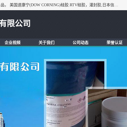
深圳市锦恒电子材料有限公司，专业代理与开发电子与胶粘产品， 美国道康宁(DOW CORNING)硅胶.RTV硅胶，灌封胶,日本信越(ShinEtsu)， 美国通用/东芝(GE/Toshiba)，美国HUMISEAL防潮绝缘胶， 日本小西(KONISHI)胶粘剂，3M,三键，乐泰，日本施敏打硬(CEMEDINE)硅胶，等众多进口品牌.
有限公司
企业视频
关于我们
公司动态
荣誉认证