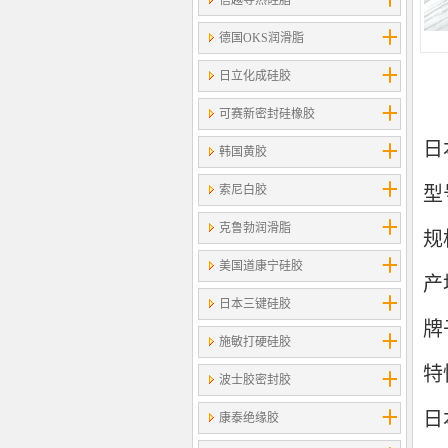
信越导热硅脂
德国OKS润滑脂
日立化成硅胶
可赛新密封硅橡胶
日
韩国黄胶
索尼白胶
型号
克鲁勃润滑脂
规
美国道康宁硅胶
产
日本三键硅胶
牌
施敏打硬硅胶
特
波士胶密封胶
日
康泰绝缘胶