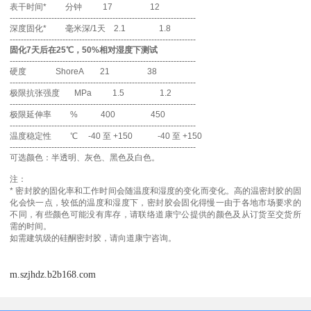
表干时间* 分钟 17 12
-------------------------------------------------------------------
深度固化* 毫米深/1天 2.1 1.8
-------------------------------------------------------------------
固化7天后在25℃，50%相对湿度下测试
-------------------------------------------------------------------
硬度 ShoreA 21 38
-------------------------------------------------------------------
极限抗张强度 MPa 1.5 1.2
-------------------------------------------------------------------
极限延伸率 % 400 450
-------------------------------------------------------------------
温度稳定性 ℃ -40 至 +150 -40 至 +150
-------------------------------------------------------------------
可选颜色：半透明、灰色、黑色及白色。
注：
* 密封胶的固化率和工作时间会随温度和湿度的变化而变化。高的温密封胶的固
化会快一点，较低的温度和湿度下，密封胶会固化得慢一由于各地市场要求的
不同，有些颜色可能没有库存，请联络道康宁公提供的颜色及从订货至交货所
需的时间。
如需建筑级的硅酮密封胶，请向道康宁咨询。
m.szjhdz.b2b168.com