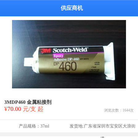
供应商机
3MDP460 金属粘接剂
¥
70.00
元/支 起
浏览次数：
1644
次
产品规格：
37ml
发货地:
广东省深圳市宝安区大浪街