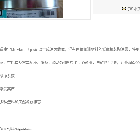
打印本
道康宁
Molykote U paste
以合成油为载体，混有固体润滑材料的低摩擦装配油膏，特别适
承、有轨车及窑车轴承、链条、滑动轨道密封件、O形圈，与矿物油相容, 油膏润滑20
摩擦系数
承受高压
多种塑料和天然橡胶相容
://www.jinhengdz.com