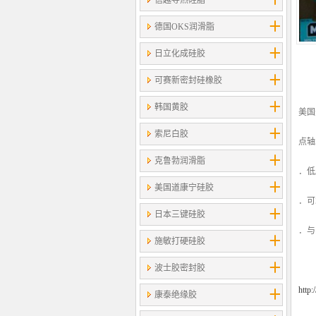
信越导热硅脂
德国OKS润滑脂
日立化成硅胶
可赛新密封硅橡胶
韩国黄胶
美国
索尼白胶
点轴
克鲁勃润滑脂
．低
美国道康宁硅胶
．可
日本三键硅胶
．与
施敏打硬硅胶
波士胶密封胶
http
康泰绝缘胶