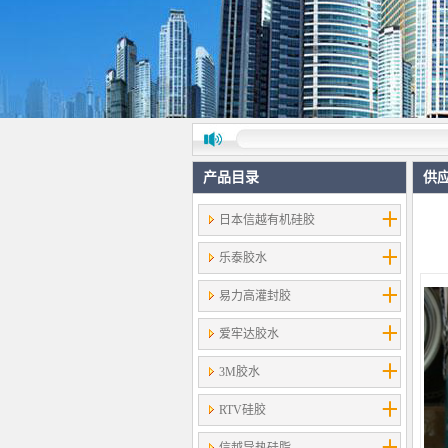
产品目录
供
日本信越有机硅胶
乐泰胶水
易力高灌封胶
爱牢达胶水
3M胶水
RTV硅胶