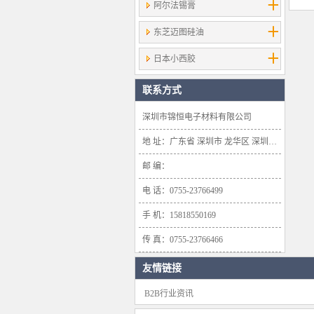
阿尔法锡膏
东芝迈图硅油
日本小西胶
联系方式
深圳市锦恒电子材料有限公司
地 址：广东省 深圳市 龙华区 深圳市龙华新区大浪办事处浪口社区华盛路134号雍景轩商业大厦1638号
邮 编：
电 话：0755-23766499
手 机：15818550169
传 真：0755-23766466
友情链接
B2B行业资讯