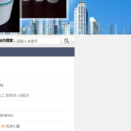
代理与开发电子与胶粘产品， 美国道康宁(DOW CORNING)硅胶.RTV硅胶，灌封胶,日本
站内搜索：
kg
化工
胶粘剂
AB胶水
00.00 KG
1.00
元/KG 起