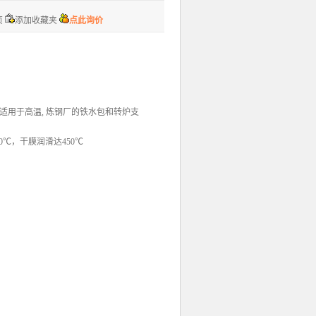
页
添加收藏夹
点此询价
用于高温, 炼钢厂的铁水包和转炉支
0℃，干膜润滑达450℃