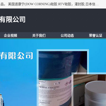
深圳市锦恒电子材料有限公司，专业代理与开发电子与胶粘产品， 美国道康宁(DOW CORNING)硅胶.RTV硅胶，灌封胶,日本信越(ShinEtsu)， 美国通用/东芝(GE/Toshiba)，美国HUMISEAL防潮绝缘胶， 日本小西(KONISHI)胶粘剂，3M,三键，乐泰，日本施敏打硬(CEMEDINE)硅胶，等众多进口品牌.
有限公司
企业视频
关于我们
公司动态
荣誉认证