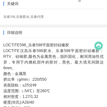
道
关键词
乐泰598,乐泰胶水,乐泰代理
详细说明
LOCTITE598_乐泰598平面密封硅橡胶
LOCTITE汉高乐泰598胶水、乐泰598平面密封硅橡胶：
RTV、硅铜胶,颜色为金属黑色，脱肟固化，耐润滑油性优
异，专用于内燃机部件的密封，黑色。最大填充间隙达
6mm。
颜色：金属黑
挤出率（g/min）:220/550
表面脱粘：≤25分钟
温度范围:（-54℃）至260℃
相对密度：1.27/1.32
硬度(肖氏):A26/40