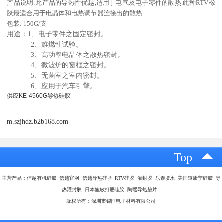
产品说明:此产品的导热性优越,适用于电气及电子零件的散热.此种
RTV橡
胶最适合用于电晶体和电热调节器连接出的散热.
包装: 150G/支
用途：1、电子零件之固定密封。
2、难燃性试验。
3、高功率电晶体之散热密封。
4、微波炉的窗框之密封。
5、无菌室之室内密封。
6、应用于汽车引擎。
供应KE-4560G导热硅胶
m.szjhdz.b2b168.com
Top
主营产品：信越有机硅胶 信越官网 信越导热硅脂 RTV硅胶 灌封胶 乐泰胶水 美国道康宁硅胶 导
热灌封胶 日本施敏打硬硅胶 陶熙导热垫片
版权所有：深圳市锦恒电子材料有限公司