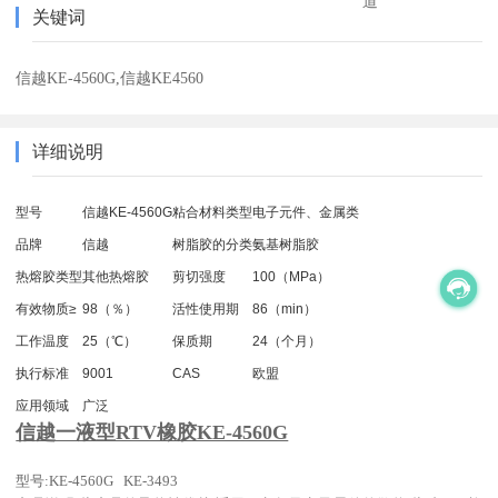
道
关键词
信越KE-4560G,信越KE4560
详细说明
型号
信越KE-4560G
粘合材料类型
电子元件、金属类
品牌
信越
树脂胶的分类
氨基树脂胶
热熔胶类型
其他热熔胶
剪切强度
100（MPa）
有效物质≥
98（％）
活性使用期
86（min）
工作温度
25（℃）
保质期
24（个月）
执行标准
9001
CAS
欧盟
应用领域
广泛
信越一液型RTV橡胶KE-4560G
型号:KE-4560G KE-3493