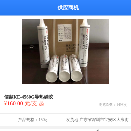
供应商机
信越KE-4560G导热硅胶
¥
160.00
元/支 起
浏览次数：
1493
次
产品规格：
150g
发货地:
广东省深圳市宝安区大浪街