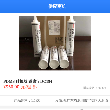
供应商机
PDMS 硅橡胶 道康宁DC184
¥
950.00
元/组 起
浏览次数：
3628
次
产品规格：
1.1KG
发货地:
广东省深圳市宝安区大浪街