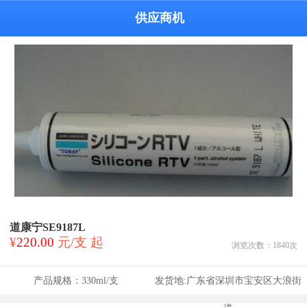
供应商机
道康宁SE9187L
¥
220.00
元/支 起
浏览次数：
1840
次
产品规格：
330ml/支
发货地:
广东省深圳市宝安区大浪街