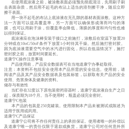
在使用底涂液之前，被涂敷表面必须预先彻底清洁，先用刷子刷
去表面杂质，然后用不起毛的布沾上适当的溶剂擦干净，随后立即
擦干表面。
用一块不起毛的布沾上底涂液在无孔隙的基材表面涂敷。这种方
法一方面可以提高覆盖率，另一方面可以确保形成薄而均匀的薄
膜，也可以用刷子涂，但覆盖率会降低，薄膜的厚度和均匀性也难
以得到保证。
底涂液应在泡沫棒安装于接口之前施打，涂敷后在室温下放置20
分钟或在10oC/50oF条件下放置1小时待其干燥。然后施打密封胶。
因为底涂液需要空气中的水汽进行固化，所以在低温情况下，施打
密封胶之前，放置时间要延长。
道康宁C操作注意事项
产品使用前，产品安全数据表可在当地道康宁办事处取得。
注意：本资料不包括安全使用本产品所需的安全信息。使用前，请
阅读产品及其产品安全数据表及包装标签，以获取有关产品的安全
使用、危害身体及健康的资料。
储存与有效性
当贮存在32度以下原包装密闭容器时，道康宁底涂液自生产之日
起，保质期为18个月。当不使用时，瓶盖必须完全密封。
道康宁C包装
本产品的包装是250克罐装。使用限制本产品未被测试或陈述为
适用于医用或药用。
道康宁C产品保证
道康宁公司将不作任何责任上的承担保证。使用者唯一的补偿以
及道康宁唯一的责任仅限于退款或换货，道康宁公司对任何意外所