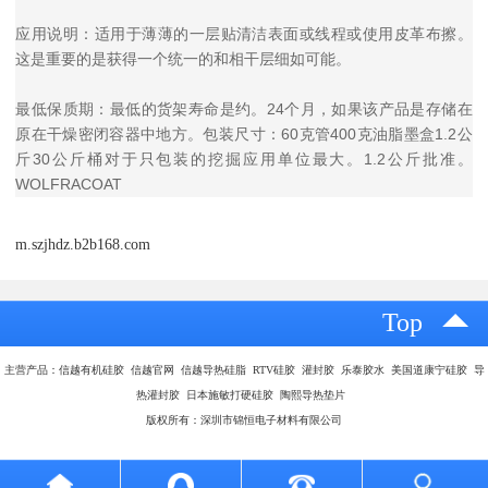
应用说明：适用于薄薄的一层贴清洁表面或线程或使用皮革布擦。
这是重要的是获得一个统一的和相干层细如可能。
最低保质期：最低的货架寿命是约。24个月，如果该产品是存储在
原在干燥密闭容器中地方。包装尺寸：60克管400克油脂墨盒1.2公
斤30公斤桶对于只包装的挖掘应用单位最大。1.2公斤批准。
WOLFRACOAT
m.szjhdz.b2b168.com
Top
主营产品：信越有机硅胶 信越官网 信越导热硅脂 RTV硅胶 灌封胶 乐泰胶水 美国道康宁硅胶 导
热灌封胶 日本施敏打硬硅胶 陶熙导热垫片
版权所有：深圳市锦恒电子材料有限公司