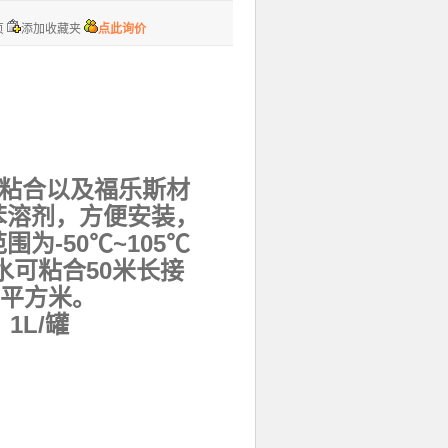
页
添加收藏夹
点此询价
的粘合以及福乐斯材
苯溶剂，方便安装，
-50℃~105℃
水可粘合50米长接
8平方米。
 1L/罐