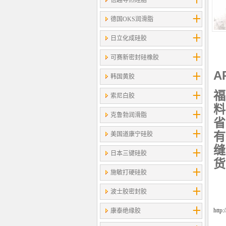
信越导热硅脂
德国OKS润滑脂
日立化成硅胶
可赛新密封硅橡胶
A
韩国黄胶
福
索尼白胶
料
克鲁勃润滑脂
省
有
美国道康宁硅胶
缝
日本三键硅胶
货
施敏打硬硅胶
波士胶密封胶
http
康泰绝缘胶