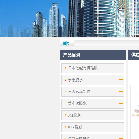
产品目录
供
日本信越有机硅胶
乐泰胶水
易力高灌封胶
爱牢达胶水
3M胶水
RTV硅胶