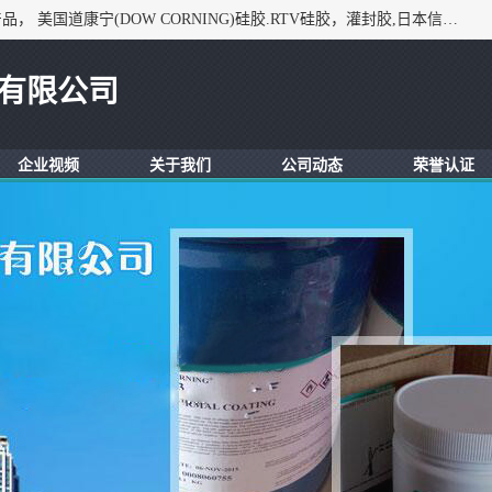
深圳市锦恒电子材料有限公司，专业代理与开发电子与胶粘产品， 美国道康宁(DOW CORNING)硅胶.RTV硅胶，灌封胶,日本信越(ShinEtsu)， 美国通用/东芝(GE/Toshiba)，美国HUMISEAL防潮绝缘胶， 日本小西(KONISHI)胶粘剂，3M,三键，乐泰，日本施敏打硬(CEMEDINE)硅胶，等众多进口品牌.
有限公司
企业视频
关于我们
公司动态
荣誉认证