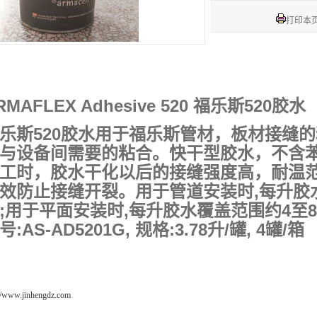
打印本
RMAFLEX Adhesive 520 福乐斯520胶水
乐斯520胶水用于福乐斯管材，板材接缝
与设备间需要的粘合。快干型胶水，不含
工时，胶水干化以后的接缝强度高，耐温范围为
效防止接缝开裂。用于管道安装时,每升胶
;用于平面安装时,每升胶水覆盖范围约4至
号:AS-AD5201G, 规格:3.78升/罐, 4罐/箱
://www.jinhengdz.com