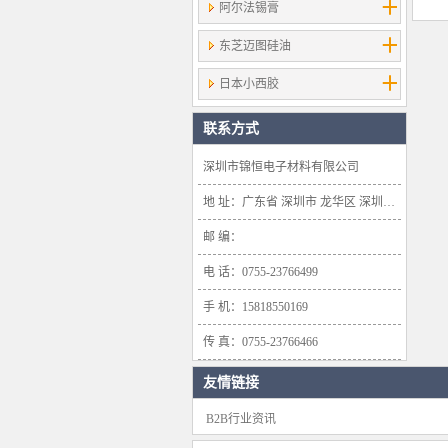
阿尔法锡膏
东芝迈图硅油
日本小西胶
联系方式
深圳市锦恒电子材料有限公司
地 址：广东省 深圳市 龙华区 深圳市龙华新区大浪办事处浪口社区华盛路134号雍景轩商业大厦1638号
邮 编：
电 话：0755-23766499
手 机：15818550169
传 真：0755-23766466
友情链接
B2B行业资讯