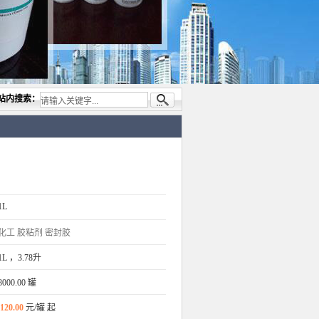
公司，专业代理与开发电子与胶粘产品， 美国道康宁(DOW CORNING)硅胶.RTV硅胶，灌
站内搜索：
1L
化工
胶粘剂
密封胶
1L ，3.78升
8000.00 罐
120.00
元/罐 起