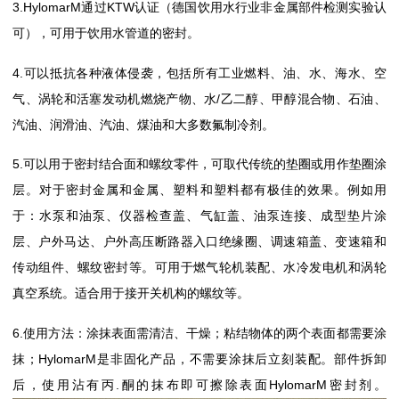
3.HylomarM通过KTW认证（德国饮用水行业非金属部件检测实验认
可），可用于饮用水管道的密封。
4.可以抵抗各种液体侵袭，包括所有工业燃料、油、水、海水、空
气、涡轮和活塞发动机燃烧产物、水/乙二醇、甲醇混合物、石油、
汽油、润滑油、汽油、煤油和大多数氟制冷剂。
5.可以用于密封结合面和螺纹零件，可取代传统的垫圈或用作垫圈涂
层。对于密封金属和金属、塑料和塑料都有极佳的效果。例如用
于：水泵和油泵、仪器检查盖、气缸盖、油泵连接、成型垫片涂
层、户外马达、户外高压断路器入口绝缘圈、调速箱盖、变速箱和
传动组件、螺纹密封等。可用于燃气轮机装配、水冷发电机和涡轮
真空系统。适合用于接开关机构的螺纹等。
6.使用方法：涂抹表面需清洁、干燥；粘结物体的两个表面都需要涂
抹；HylomarM是非固化产品，不需要涂抹后立刻装配。部件拆卸
后，使用沾有丙.酮的抹布即可擦除表面HylomarM密封剂。